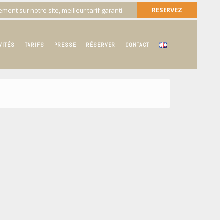
RESERVEZ
ment sur notre site, meilleur tarif garanti
VITÉS
TARIFS
PRESSE
RÉSERVER
CONTACT